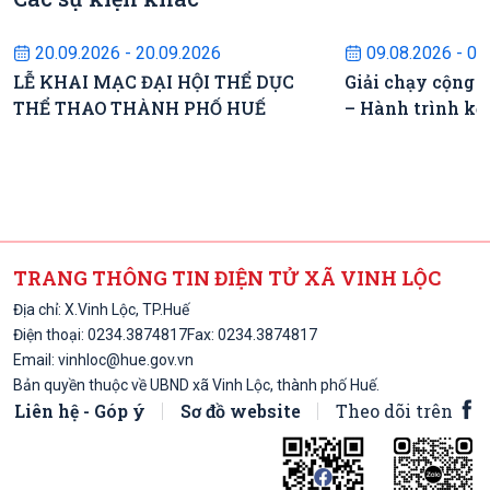
Sự kiện sắp diễn ra
Sự kiện s
20.09.2026 - 20.09.2026
09.08.2026 - 09
LỄ KHAI MẠC ĐẠI HỘI THỂ DỤC
Giải chạy cộng 
THỂ THAO THÀNH PHỐ HUẾ
– Hành trình kế
TRANG THÔNG TIN ĐIỆN TỬ XÃ VINH LỘC
Địa chỉ: X.Vinh Lộc, TP.Huế
Điện thoại:
0234.3874817
Fax: 0234.3874817
Email:
vinhloc@hue.gov.vn
Bản quyền thuộc về UBND xã Vinh Lộc, thành phố Huế.
Liên hệ - Góp ý
Sơ đồ website
Theo dõi trên