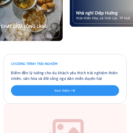
Nhà nghỉ Diệp Hường
Xem chi tiết
thôn Hiền Hòa, xã Vinh Lộc, TP Huế
CHƯƠNG TRÌNH TRẢI NGHIỆM
Điểm đến lý tưởng cho du khách yêu thích trải nghiệm thiên
nhiên, văn hóa và đời sống ngư dân miền duyên hải
Xem thêm
Đạp xe khám phá làng quê Vinh Lộc
Một chiếc xe đạp, một chiếc nón lá và một trái tim rộng mở là
tất cả những gì bạn cần để bắt đầu hành trình khám phá làng
quê xã Vinh Lộc. Trải nghiệm này mang lại một nhịp điệu chậm