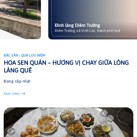
Đình làng Diêm Trường
Xem chi tiết
Diêm Trường, xã Vinh Lộc, thành phố Huế
ĐẶC SẢN - QUÀ LƯU NIỆM
ĐẶC SẢN - QUÀ LƯU NIỆM
ĐẶC SẢN - QUÀ LƯU NIỆM
ĐẶC SẢN - QUÀ LƯU NIỆM
ĐẶC SẢN - QUÀ LƯU NIỆM
HOA SEN QUÁN – HƯƠNG VỊ CHAY GIỮA LÒNG
Mắm cá rò truyền thống Vinh Lộc
Hoa súng Hoàng Khanh
Dầu lạc hữu cơ Mỹ Á
Bột sắn dây Mỹ Lợi
LÀNG QUÊ
Đang cập nhật
Xem thêm