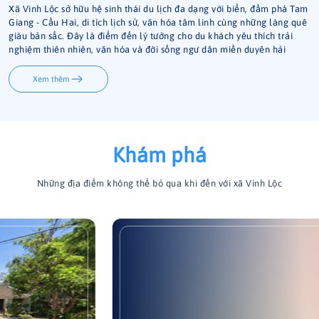
Xã Vinh Lộc sở hữu hệ sinh thái du lịch đa dạng với biển, đầm phá Tam
Giang - Cầu Hai, di tích lịch sử, văn hóa tâm linh cùng những làng quê
giàu bản sắc. Đây là điểm đến lý tưởng cho du khách yêu thích trải
nghiệm thiên nhiên, văn hóa và đời sống ngư dân miền duyên hải
Xem thêm
Khám phá
Những địa điểm không thể bỏ qua khi đến với xã Vinh Lộc
Đình làng Diêm Trường
Đình làng Diêm Trường tọa lạc tại xã Vinh Lộc, thành phố Huế.
Nơi đây nổi tiếng với cụm di tích "Đình Đôi" – bao gồm đình
Diêm Trường và đình Phụng Chánh nằm cạnh nhau. Cụm di
tích này còn lưu giữ nhiều giá trị văn hóa, lịch sử và được xếp
hạng là Di tích lịch sử cấp tỉnh.