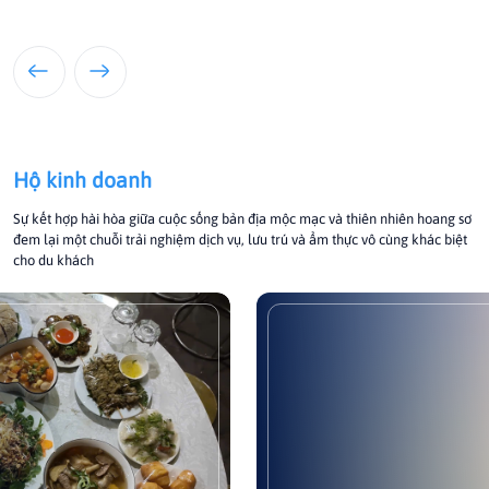
Hộ kinh doanh
Sự kết hợp hài hòa giữa cuộc sống bản địa mộc mạc và thiên nhiên hoang sơ
đem lại một chuỗi trải nghiệm dịch vụ, lưu trú và ẩm thực vô cùng khác biệt
cho du khách
Nhà nghỉ Diệp Hường
Nhà Nghỉ Diệp Hường là một cơ sở lưu trú bình dân tọa lạc 
thôn Hiền Hòa, xã Vinh Lộc, TP Huế, được nhiều khách hà
đánh giá cao về chất lượng cơ sở vật chất tốt trong tầm giá