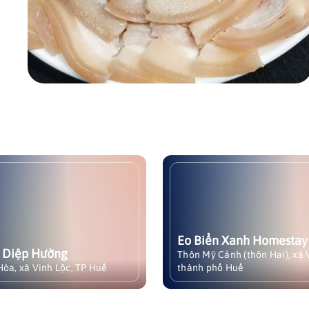
Eo Biển Xanh Homestay
Homes
Eo Biển Xanh Homestay (hay còn
Homest
gọi là Blue Lagoon Eo Biển Xanh
cộng đ
Homestay) là một điểm lưu trú
Phụng,
Homest
mới, tọa lạc tại thôn Mỹ Cảnh
ngay c
Thôn Diê
(thôn Hai), xã Vinh Lộc, thành phố
chùa D
Huế. Đây là địa điểm lý tưởng cho
mang đ
những ai muốn tìm kiếm không
bên đầ