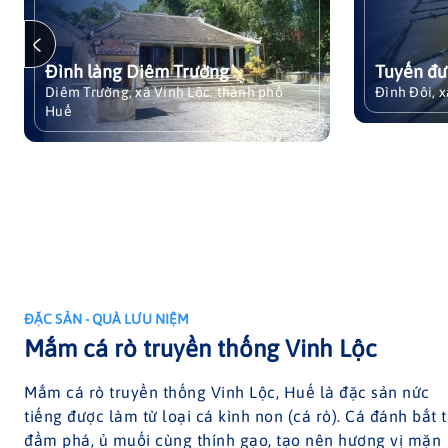
lạc tại
Đập Tây: Tuyến giao thông - Thủy
. Nơi
lợi đặc thù và cung đường di sản
h
ven đầm phá Cầu Hai (Từ Vinh
Tuyến đường Đập Tây
 Diêm
Hiền nối dài Đình Đôi - Vinh
Xem chi tiết
Đình Đôi, xã Vinh Lộc, thành phố Huế
h phố
nh nằm
Hưng)
 còn
, lịch
ích
ĐẶC SẢN - QUÀ LƯU NIỆM
ĐẶC SẢN - QUÀ LƯU NIỆM
ĐẶC SẢN - QUÀ LƯU NIỆM
ĐẶC SẢN - QUÀ LƯU NIỆM
ĐẶC SẢN - QUÀ LƯU NIỆM
HOA SEN QUÁN – HƯƠNG VỊ CHAY
Mắm cá rò truyền thống Vinh Lộc
Hoa súng Hoàng Khanh
Dầu lạc hữu cơ Mỹ Á
Bột sắn dây Mỹ Lợi
GIỮA LÒNG LÀNG QUÊ
Mắm cá rò truyền thống Vinh Lộc, Huế là đặc sản nức
tiếng được làm từ loại cá kình non (cá rò). Cá đánh bắt 
đầm phá, ủ muối cùng thính gạo, tạo nên hương vị mặn