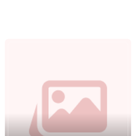
gian nghỉ dưỡng yên bình, gần gũi
Hai với
với thiên nhiên vùng biển và đầm
thuyền
phá xứ Huế.
hiểu n
Eo Biển Xanh Homestay
Thôn Mỹ Cảnh (thôn Hai), xã Vinh Lộc,
Xem chi tiết
thành phố Huế