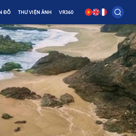
N ĐỒ
THƯ VIỆN ẢNH
VR360