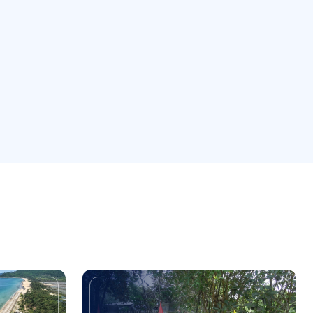
iểm trụ sở cơ
Nhà thờ họ Lương