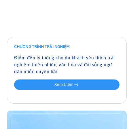
Sự kết hợp hài hòa giữa cuộc sống bản địa
mộc mạc và thiên nhiên hoang sơ đem lại
một chuỗi trải nghiệm dịch vụ, lưu trú và
ẩm thực vô cùng khác biệt cho du khách