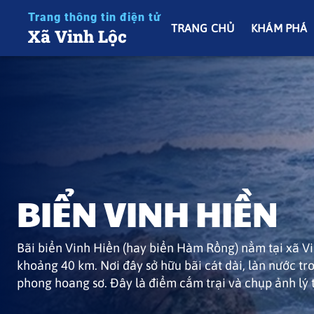
Trang thông tin điện tử
TRANG CHỦ
KHÁM PHÁ
Xã Vinh Lộc
BIỂN VINH HIỀN
ĐẦM CẦU HAI
Bãi biển Vinh Hiền (hay biển Hàm Rồng) nằm tại xã V
Đầm Cầu Hai được ví như kiệt tác thiên nhiên bởi khô
khoảng 40 km. Nơi đây sở hữu bãi cát dài, làn nước t
còn ở nét đẹp đời sống lao động của người dân nơi đâ
phong hoang sơ. Đây là điểm cắm trại và chụp ảnh lý 
thị