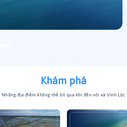
Khám phá
Những địa điểm không thể bỏ qua khi đến với xã Vinh Lộc
Kè biển Mỹ Á (Vinh Hải)
Di tích địa đ