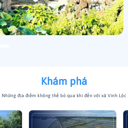
Khám phá
Những địa điểm không thể bỏ qua khi đến với xã Vinh Lộc
ường Đập Tây
Kè biển Mỹ Á (Vinh H