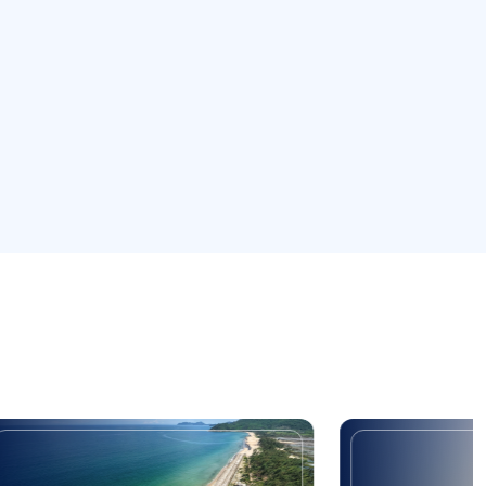
ải)
Di tích địa điểm trụ sở cơ