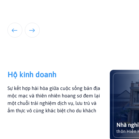
Nhà ngh
Nhà Nghỉ
sở lưu tr
thôn Hiền
Huế, đượ
giá cao v
Nhà nghỉ
chất tốt 
thôn Hiền 
Hộ kinh doanh