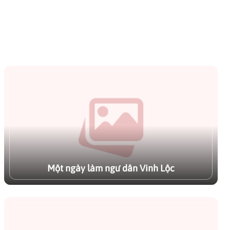
, gần gũi
Hai với các hoạt động như đi
ển và đầm
thuyền, ngắm hoàng hôn và tìm
hiểu nghề đánh bắt.
Vinh Lộc,