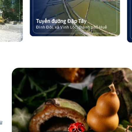
 Tuyến giao thông - Thủy
Mỹ Á là vùng đất ven biể
hù và cung đường di sản
truyền thống lịch sử, vă
phá Cầu Hai (Từ Vinh
nghề biển, nằm ở phía 
ờng Đập Tây
Kè biển Mỹ Á (Vinh Hải)
dài Đình Đôi - Vinh
thành phố Huế. Từ bao đờ
Xem chi tiết
xã Vinh Lộc, thành phố Huế
Biển Vinh Hải, xã Vinh Lộc, t
Xem chi tiết
dân nơi đây đã gắn bó mậ
Huế
với biển cả, hình thành 
giá trị văn hóa đặc sắc 
đồng ngư dân vùng duyên
Bên cạnh vẻ đẹp thiên n
hoang sơ của bãi biển M
trình kè biển Mỹ Á đã tr
biểu tượng cho sự nỗ lực
chính quyền và Nhân dâ
công cuộc bảo vệ quê h
trước những tác động củ
tai và biến đổi khí hậu
từ