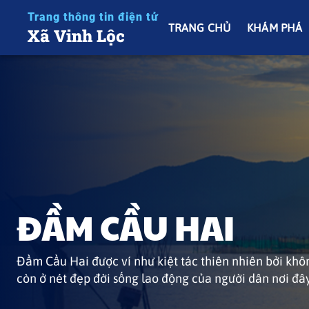
Trang thông tin điện tử
TRANG CHỦ
KHÁM PHÁ
Xã Vinh Lộc
BIỂN VINH HIỀN
ĐẦM CẦU HAI
Bãi biển Vinh Hiền (hay biển Hàm Rồng) nằm tại xã V
Đầm Cầu Hai được ví như kiệt tác thiên nhiên bởi khô
khoảng 40 km. Nơi đây sở hữu bãi cát dài, làn nước t
còn ở nét đẹp đời sống lao động của người dân nơi đâ
phong hoang sơ. Đây là điểm cắm trại và chụp ảnh lý 
thị