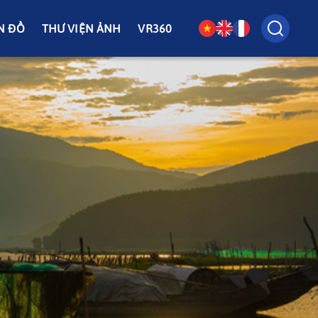
N ĐỒ
THƯ VIỆN ẢNH
VR360