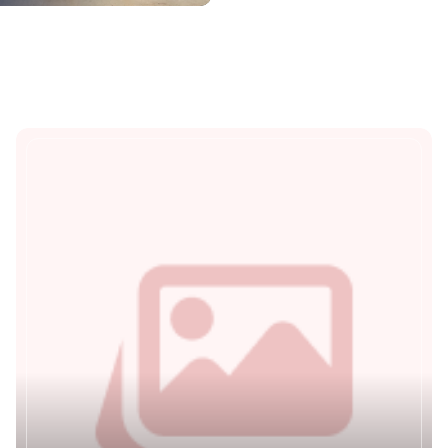
gian nghỉ dưỡng yên bình
với thiên nhiên vùng bi
phá xứ Huế.
Eo Biển Xanh Homestay
Thôn Mỹ Cảnh (thôn Hai), xã 
Xem chi tiết
thành phố Huế