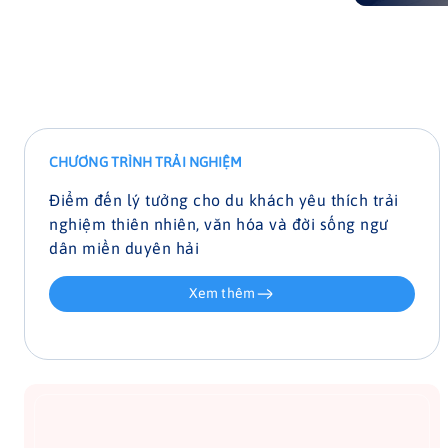
Sự kết hợp hài hòa giữa cuộc sống bản địa
mộc mạc và thiên nhiên hoang sơ đem lại
một chuỗi trải nghiệm dịch vụ, lưu trú và
ẩm thực vô cùng khác biệt cho du khách