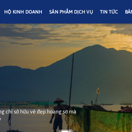
HỘ KINH DOANH
SẢN PHẨM DỊCH VỤ
TIN TỨC
BẢ
inh Lộc, cách trung tâm Huế
ng chỉ sở hữu vẻ đẹp hoang sơ mà
rong xanh và nhiều mỏm đá rêu
y
tưởng, tránh xa sự ồn ào của phố