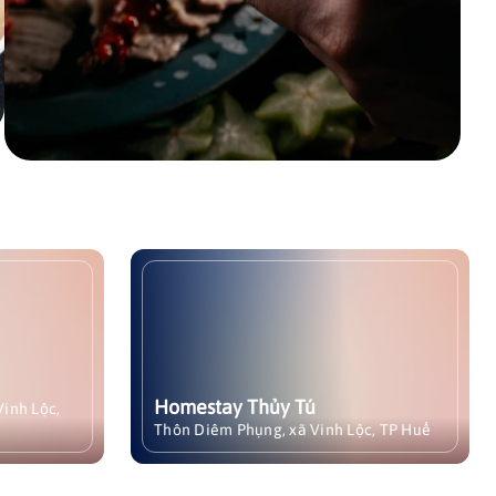
tay
Homestay Thủy Tú
(hay còn
Homestay Thủy Tú là điểm du lịch
iển Xanh
cộng đồng nổi bật tại thôn Diêm
ưu trú
Phụng, xã Vinh Lộc, TP Huế. Nằm
Homestay Thủy Tú
 Cảnh
ngay cạnh Bến thuyền Thủy Tú và
Xem chi tiết
Thôn Diêm Phụng, xã Vinh Lộc, TP Huế
 thành phố
chùa Diêm Phụng, homestay
tưởng cho
mang đến trải nghiệm bình yên
 không
bên đầm phá Tam Giang – Cầu