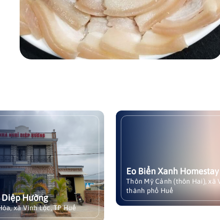
ỉ Diệp Hường
Eo Biển Xanh Homes
 Diệp Hường là một cơ
Eo Biển Xanh Homestay 
ú bình dân tọa lạc tại
gọi là Blue Lagoon Eo B
 Hòa, xã Vinh Lộc, TP
Homestay) là một điểm l
c nhiều khách hàng đánh
mới, tọa lạc tại thôn Mỹ
ề chất lượng cơ sở vật
(thôn Hai), xã Vinh Lộc,
 Diệp Hường
Xem chi tiết
trong tầm giá.
Huế. Đây là địa điểm lý 
Hòa, xã Vinh Lộc, TP Huế
những ai muốn tìm kiếm