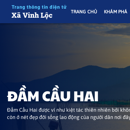
Trang thông tin điện tử
TRANG CHỦ
KHÁM PHÁ
Xã Vinh Lộc
BIỂN VINH HIỀN
ĐẦM CẦU HAI
Bãi biển Vinh Hiền (hay biển Hàm Rồng) nằm tại xã V
Đầm Cầu Hai được ví như kiệt tác thiên nhiên bởi khô
khoảng 40 km. Nơi đây sở hữu bãi cát dài, làn nước t
còn ở nét đẹp đời sống lao động của người dân nơi đâ
phong hoang sơ. Đây là điểm cắm trại và chụp ảnh lý 
thị