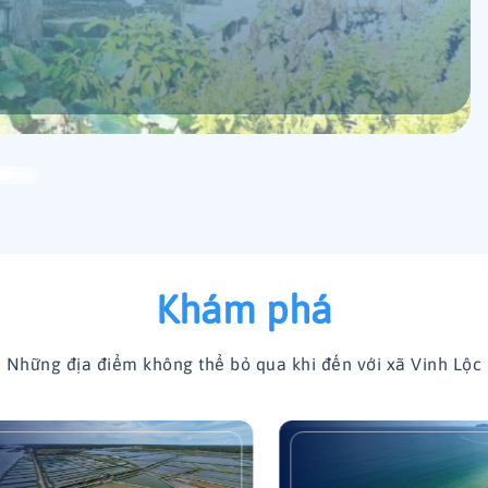
Khám phá
Những địa điểm không thể bỏ qua khi đến với xã Vinh Lộc
ường Đập Tây
Kè biển Mỹ Á (Vinh H