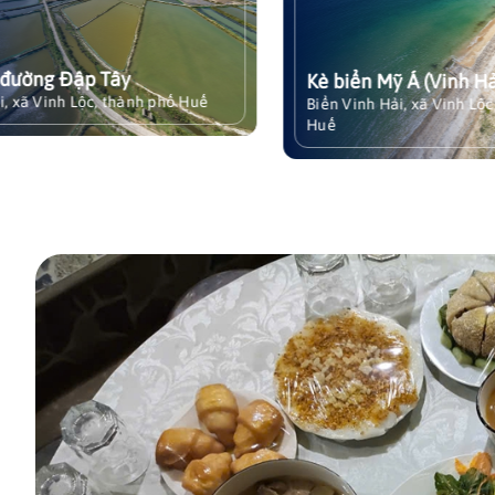
 Tuyến giao thông - Thủy
Mỹ Á là vùng đất ven biể
hù và cung đường di sản
truyền thống lịch sử, vă
phá Cầu Hai (Từ Vinh
nghề biển, nằm ở phía 
ờng Đập Tây
Kè biển Mỹ Á (Vinh Hải)
dài Đình Đôi - Vinh
thành phố Huế. Từ bao đờ
Xem chi tiết
xã Vinh Lộc, thành phố Huế
Biển Vinh Hải, xã Vinh Lộc, t
Xem chi tiết
dân nơi đây đã gắn bó mậ
Huế
với biển cả, hình thành 
giá trị văn hóa đặc sắc 
đồng ngư dân vùng duyên
Bên cạnh vẻ đẹp thiên n
hoang sơ của bãi biển M
trình kè biển Mỹ Á đã tr
biểu tượng cho sự nỗ lực
chính quyền và Nhân dâ
công cuộc bảo vệ quê h
trước những tác động củ
tai và biến đổi khí hậu
từ