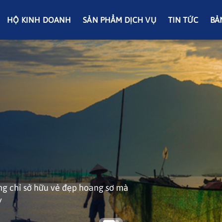
HỘ KINH DOANH
SẢN PHẨM DỊCH VỤ
TIN TỨC
BẢ
inh Lộc, cách trung tâm Huế
ng chỉ sở hữu vẻ đẹp hoang sơ mà
rong xanh và nhiều mỏm đá rêu
y
tưởng, tránh xa sự ồn ào của phố