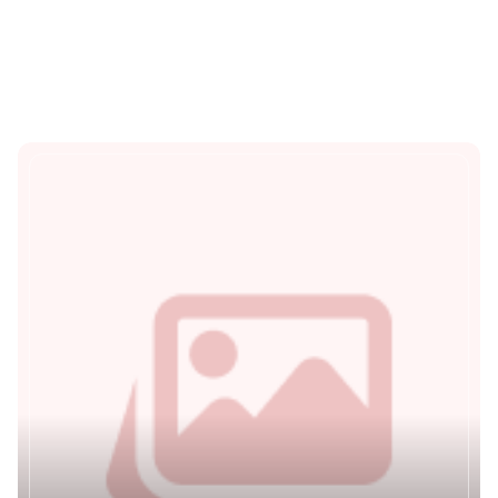
gian nghỉ dưỡng yên bình
với thiên nhiên vùng bi
phá xứ Huế.
Hành trình tâm linh và di sản – Check-in
Chùa Thánh Duyên trên núi Túy Vân
Nằm ngay sát vách xã Vinh Lộc, chùa Thánh
Duyên ngự trên đỉnh núi Túy Vân (xã Vinh Hiền)
là một ngôi quốc tư cổ kính được xếp hạng di
tích lịch sử - văn hóa cấp quốc gia. Đây là điểm
đến lý tưởng cho những ai muốn kết hợp chuyến
đi trải nghiệm thiên nhiên với hành trình tìm
kiếm sự an yên trong tâm hồn.