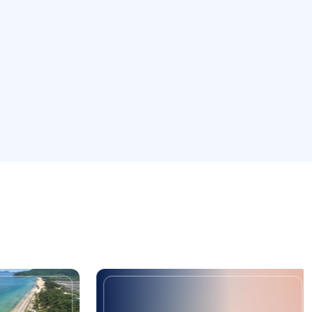
ải)
Di tích địa điểm trụ sở cơ