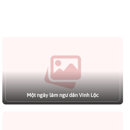
, gần gũi
Hai với các hoạt động như đi
ển và đầm
thuyền, ngắm hoàng hôn và tìm
hiểu nghề đánh bắt.
Một ngày làm ngư dân Vinh Lộc
Bạn đã bao giờ tự tay quăng lưới bắt cá, hay
chèo chiếc ghe nhỏ lướt đi giữa mênh mông
sông nước lúc bình minh? Tour trải nghiệm "Một
ngày làm ngư dân" tại xã Vinh Lộc chính là tấm
vé đưa bạn rời xa khói bụi thành phố để hóa
thân thành một người con của biển khơi và đầm
Xem chi tiết
Một ngày làm ngư dân Vinh Lộc
phá.
Trải nghiệm săn còng biển đêm