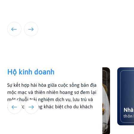
Hộ kinh doanh
HOA SEN QUÁN – HƯƠNG VỊ
Nhà ngh
Sự kết hợp hài hòa giữa cuộc sống bản địa
CHAY GIỮA LÒNG LÀNG QUÊ
Nhà Nghỉ
mộc mạc và thiên nhiên hoang sơ đem lại
sở lưu tr
một chuỗi trải nghiệm dịch vụ, lưu trú và
thôn Hiền
ẩm thực vô cùng khác biệt cho du khách
Nhà nghỉ
Huế, đượ
thôn Hiền 
giá cao v
HOA SEN QUÁN – HƯƠNG VỊ
Xem chi tiết
chất tốt 
CHAY GIỮA LÒNG LÀNG QUÊ