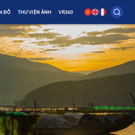
N ĐỒ
THƯ VIỆN ẢNH
VR360