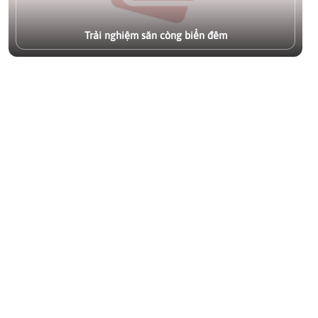
và một chiếc xô nhựa nhỏ. Bạn đã sẵn sàng cho chuyến "chạy
còng đêm" đầy kịch tính chưa?
Xem chi tiết
Trải nghiệm săn còng biển đêm