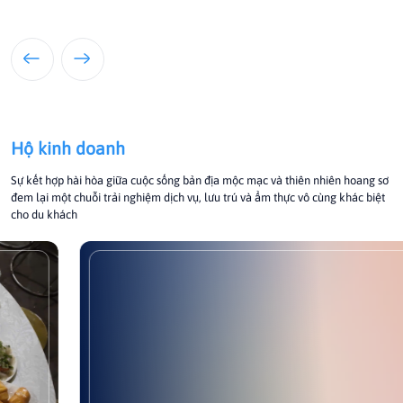
Hộ kinh doanh
Sự kết hợp hài hòa giữa cuộc sống bản địa mộc mạc và thiên nhiên hoang sơ
đem lại một chuỗi trải nghiệm dịch vụ, lưu trú và ẩm thực vô cùng khác biệt
cho du khách
Nhà nghỉ Diệp Hường
Nhà Nghỉ Diệp Hường là một cơ sở lưu trú bình dân tọa lạc tại
thôn Hiền Hòa, xã Vinh Lộc, TP Huế, được nhiều khách hàng
đánh giá cao về chất lượng cơ sở vật chất tốt trong tầm giá.