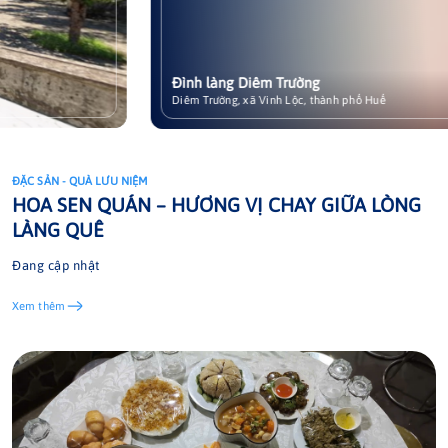
Đình làng Diêm Trường
Xem chi tiết
Diêm Trường, xã Vinh Lộc, thành phố Huế
ĐẶC SẢN - QUÀ LƯU NIỆM
ĐẶC SẢN - QUÀ LƯU NIỆM
ĐẶC SẢN - QUÀ LƯU NIỆM
ĐẶC SẢN - QUÀ LƯU NIỆM
ĐẶC SẢN - QUÀ LƯU NIỆM
HOA SEN QUÁN – HƯƠNG VỊ CHAY GIỮA LÒNG
Mắm cá rò truyền thống Vinh Lộc
Hoa súng Hoàng Khanh
Dầu lạc hữu cơ Mỹ Á
Bột sắn dây Mỹ Lợi
LÀNG QUÊ
Đang cập nhật
Xem thêm