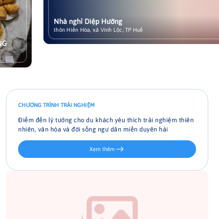
Nhà nghỉ Diệp Hường
Xem chi tiết
thôn Hiền Hòa, xã Vinh Lộc, TP Huế
CHƯƠNG TRÌNH TRẢI NGHIỆM
Điểm đến lý tưởng cho du khách yêu thích trải nghiệm thiên
nhiên, văn hóa và đời sống ngư dân miền duyên hải
Xem thêm
Đạp xe khám phá làng quê Vinh Lộc
Một chiếc xe đạp, một chiếc nón lá và một trái tim rộng mở là
tất cả những gì bạn cần để bắt đầu hành trình khám phá làng