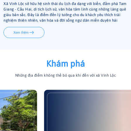
Xã Vinh Lộc sở hữu hệ sinh thái du lịch đa dạng với biển, đầm phá Tam
Giang - Cầu Hai, di tích lịch sử, văn hóa tâm linh cùng những làng quê
giàu bản sắc. Đây là điểm đến lý tưởng cho du khách yêu thích trải
nghiệm thiên nhiên, văn hóa và đời sống ngư dân miền duyên hải
Xem thêm
Khám phá
Những địa điểm không thể bỏ qua khi đến với xã Vinh Lộc
Đình làng Diêm Trường
Đình làng Diêm Trường tọa lạc tại xã Vinh Lộc, thành phố Huế.
Nơi đây nổi tiếng với cụm di tích "Đình Đôi" – bao gồm đình
Diêm Trường và đình Phụng Chánh nằm cạnh nhau. Cụm di
tích này còn lưu giữ nhiều giá trị văn hóa, lịch sử và được xếp
hạng là Di tích lịch sử cấp tỉnh.