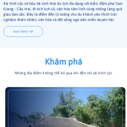
Xã Vinh Lộc sở hữu hệ sinh thái du lịch đa dạng với biển, đầm phá Tam
Giang - Cầu Hai, di tích lịch sử, văn hóa tâm linh cùng những làng quê
giàu bản sắc. Đây là điểm đến lý tưởng cho du khách yêu thích trải
nghiệm thiên nhiên, văn hóa và đời sống ngư dân miền duyên hải
Xem thêm
Khám phá
Những địa điểm không thể bỏ qua khi đến với xã Vinh Lộc
Đình làng Diêm Trường
Đình làng Diêm Trường tọa lạc tại xã Vinh Lộc, thành phố Huế.
Nơi đây nổi tiếng với cụm di tích "Đình Đôi" – bao gồm đình
Diêm Trường và đình Phụng Chánh nằm cạnh nhau. Cụm di
tích này còn lưu giữ nhiều giá trị văn hóa, lịch sử và được xếp
hạng là Di tích lịch sử cấp tỉnh.