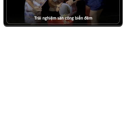
và một chiếc xô nhựa nhỏ. Bạn đã sẵn sàng cho chuyến "chạy
còng đêm" đầy kịch tính chưa?
Xem chi tiết
Trải nghiệm săn còng biển đêm