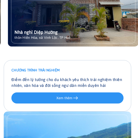
Nhà nghỉ Diệp Hường
Xem chi tiết
thôn Hiền Hòa, xã Vinh Lộc, TP Huế
CHƯƠNG TRÌNH TRẢI NGHIỆM
Điểm đến lý tưởng cho du khách yêu thích trải nghiệm thiên
nhiên, văn hóa và đời sống ngư dân miền duyên hải
Xem thêm
Đạp xe khám phá làng quê Vinh Lộc
Một chiếc xe đạp, một chiếc nón lá và một trái tim rộng mở là
tất cả những gì bạn cần để bắt đầu hành trình khám phá làng